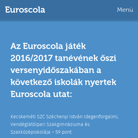
Euroscola
Menü
Az Euroscola játék
2016/2017 tanévének őszi
versenyidőszakában a
következő iskolák nyertek
Euroscola utat:
Kecskeméti SZC Széchenyi István Idegenforgalmi,
Vendéglátóipari Szakgimnáziuma és
Szakközépiskolája – 59 pont