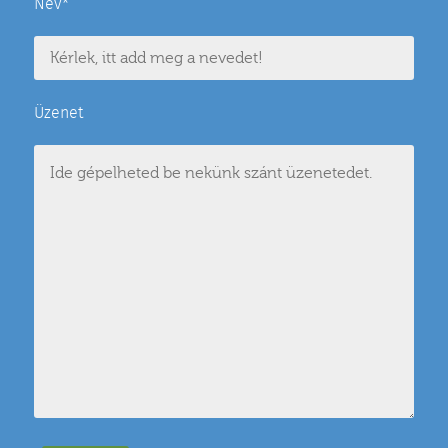
Név*
Üzenet